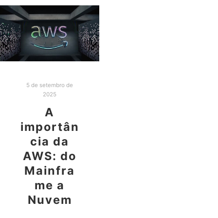
5 de setembro de
2025
A
importân
cia da
AWS: do
Mainfra
me a
Nuvem