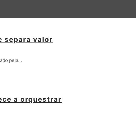
e separa valor
gado pela…
ece a orquestrar