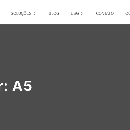
SOLUÇÕES
BLOG
ESG
CONTATO
O
r:
A5