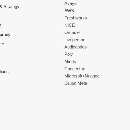
Avaya
& Strategy
AWS
Freshworks
n
NICE
Omnize
ourney
Liveperson
ce
Audiocodes
Poly
Minds
Concentrix
tions
Microsoft+Nuance
Grupo Meta