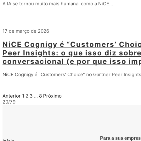
A IA se tornou muito mais humana: como a NiCE…
Leia mais
17 de março de 2026
NiCE Cognigy é “Customers’ Choic
Peer Insights: o que isso diz sobre
conversacional (e por que isso im
NiCE Cognigy é “Customers’ Choice” no Gartner Peer Insight
Leia mais
Anterior
1
2
3
…
8
Próximo
20/79
Para a sua empres