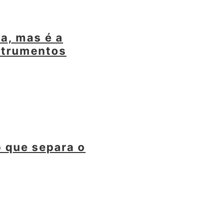
a, mas é a
strumentos
o que separa o