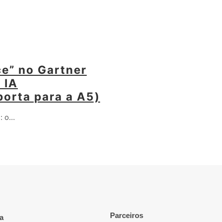
e” no Gartner
 IA
porta para a A5)
s: o…
Parceiros
a