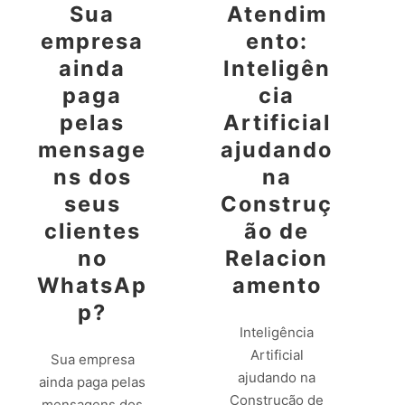
Sua
Atendim
empresa
ento:
ainda
Inteligên
paga
cia
pelas
Artificial
mensage
ajudando
ns dos
na
seus
Construç
clientes
ão de
no
Relacion
WhatsAp
amento
p?
Inteligência
Artificial
Sua empresa
ajudando na
ainda paga pelas
Construção de
mensagens dos