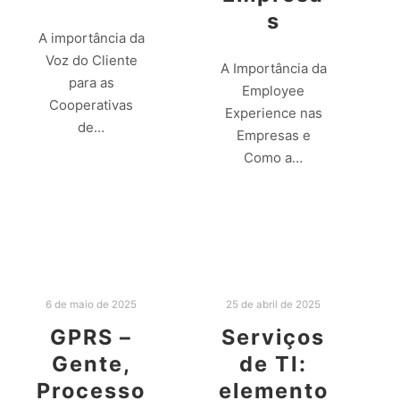
s
A importância da
Voz do Cliente
A Importância da
para as
Employee
Cooperativas
Experience nas
de…
Empresas e
Como a…
Leia mais
Leia mais
6 de maio de 2025
25 de abril de 2025
GPRS –
Serviços
Gente,
de TI:
Processo
elemento