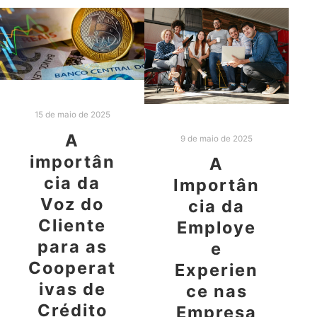
15 de maio de 2025
A
9 de maio de 2025
importân
A
cia da
Importân
Voz do
cia da
Cliente
Employe
para as
e
Cooperat
Experien
ivas de
ce nas
Crédito
Empresa