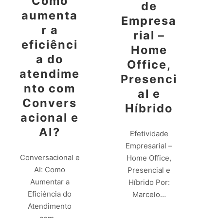
Como
de
aumenta
Empresa
r a
rial –
eficiênci
Home
a do
Office,
atendime
Presenci
nto com
al e
Convers
Híbrido
acional e
AI?
Efetividade
Empresarial –
Conversacional e
Home Office,
AI: Como
Presencial e
Aumentar a
Híbrido Por:
Eficiência do
Marcelo…
Atendimento