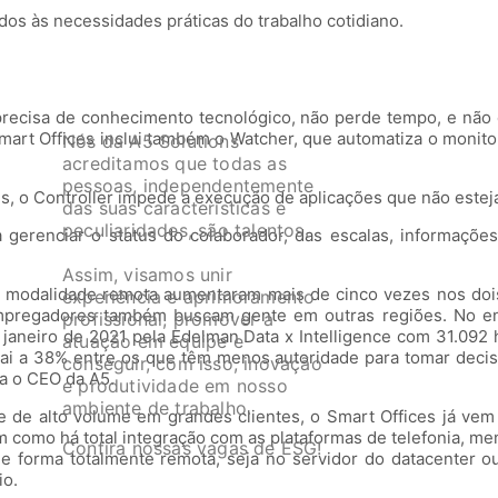
s às necessidades práticas do trabalho cotidiano.
precisa de conhecimento tecnológico, não perde tempo, e não 
O Smart Offices inclui também o Watcher, que automatiza o mon
Nós da A5 Solutions
acreditamos que todas as
pessoas, independentemente
s, o Controller impede a execução de aplicações que não estej
das suas características e
peculiaridades, são talentos.
erenciar o status do colaborador, das escalas, informações
Assim, visamos unir
 modalidade remota aumentaram mais de cinco vezes nos dois 
experiência e aprimoramento
empregadores também buscam gente em outras regiões. No ent
profissional, promover a
 janeiro de 2021 pela Edelman Data x Intelligence com 31.092 
atuação em equipe e
 a 38% entre os que têm menos autoridade para tomar decisões
conseguir, com isso, inovação
ta o CEO da A5.
e produtividade em nosso
ambiente de trabalho.
s e de alto volume em grandes clientes, o Smart Offices já v
im como há total integração com as plataformas de telefonia, m
Confira nossas vagas de ESG!
de forma totalmente remota, seja no servidor do datacenter
io.