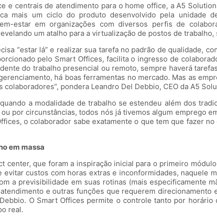
ce e centrais de atendimento para o home office, a A5 Solution
 mais um ciclo do produto desenvolvido pela unidade de f
bem-estar em organizações com diversos perfis de colabora
velando um atalho para a virtualização de postos de trabalho, 
cisa “estar lá” e realizar sua tarefa no padrão de qualidade, c
porcionado pelo Smart Offices, facilita o ingresso de colaborad
dente do trabalho presencial ou remoto, sempre haverá tarefa
gerenciamento, há boas ferramentas no mercado. Mas as empre
is colaboradores”, pondera Leandro Del Debbio, CEO da A5 Solu
quando a modalidade de trabalho se estendeu além dos tradici
a ou por circunstâncias, todos nós já tivemos algum emprego em
Offices, o colaborador sabe exatamente o que tem que fazer no 
alho em massa
t center, que foram a inspiração inicial para o primeiro módul
 de evitar custos com horas extras e inconformidades, naquele m
com a previsibilidade em suas rotinas (mais especificamente m
 de atendimento e outras funções que requerem direcionamento 
ebbio. O Smart Offices permite o controle tanto por horário 
o real.