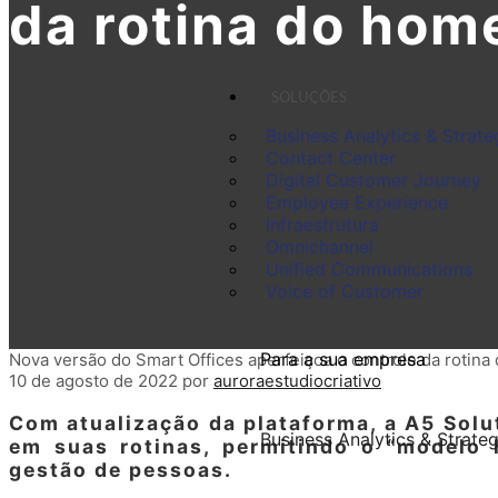
da rotina do home
SOLUÇÕES
Business Analytics & Strate
Contact Center
Digital Customer Journey
Employee Experience
Infraestrutura
Omnichannel
Unified Communications
Voice of Customer
Para a sua empresa
Nova versão do Smart Offices aperfeiçoa o controle da rotina
10 de agosto de 2022
por
auroraestudiocriativo
Com atualização da plataforma, a A5 Solu
Business Analytics & Strate
em suas rotinas, permitindo o “modelo
gestão de pessoas.