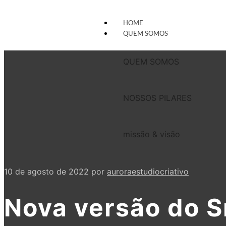
HOME
QUEM SOMOS
QUEM SOMOS
NOSSOS PILARES
missão & visão
10 de agosto de 2022
por
auroraestudiocriativo
Nova versão do S