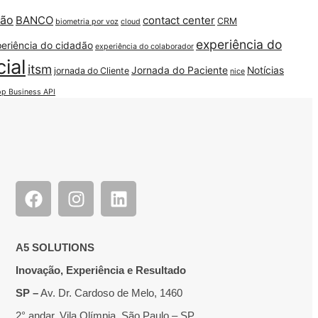
ção
BANCO
contact center
CRM
biometria por voz
cloud
experiência do
eriência do cidadão
experiência do colaborador
cial
itsm
Jornada do Paciente
Notícias
jornada do Cliente
nice
p Business API
A5 SOLUTIONS
Inovação, Experiência e Resultado
SP –
Av. Dr. Cardoso de Melo, 1460
2° andar, Vila Olímpia, São Paulo – SP