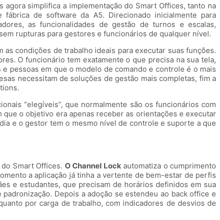
s agora simplifica a implementação do Smart Offices, tanto na
ábrica de software da A5. Direcionado inicialmente para
dores, as funcionalidades de gestão de turnos e escalas,
sem rupturas para gestores e funcionários de qualquer nível.
om as condições de trabalho ideais para executar suas funções.
ores. O funcionário tem exatamente o que precisa na sua tela,
s e pessoas em que o modelo de comando e controle é o mais
sas necessitam de soluções de gestão mais completas, fim a
tions.
onais “elegíveis”, que normalmente são os funcionários com
 que o objetivo era apenas receber as orientações e executar
dia e o gestor tem o mesmo nível de controle e suporte a que
o do Smart Offices.
O Channel Lock
automatiza o cumprimento
omento a aplicação já tinha a vertente de bem-estar de perfis
ães e estudantes, que precisam de horários definidos em sua
e padronização. Depois a adoção se estendeu ao back office e
quanto por carga de trabalho, com indicadores de desvios de