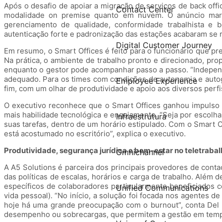
Após o desafio de apoiar a migração de serviços de back offi
Contact Center
modalidade on premise quanto em nuvem. O anúncio marca
gerenciamento de qualidade, conformidade trabalhista e 
autenticação forte e padronização das estações acabaram se re
Digital Customer Journey
Em resumo, o Smart Offices é feito para o funcionário que pre
Na prática, o ambiente de trabalho pronto e direcionado, pro
enquanto o gestor pode acompanhar passo a passo. “Indepen
adequado. Para os times com condições de autonomia e auto
Employee Experience
fim, com um olhar de produtividade e apoio aos diversos perf
O executivo reconhece que o Smart Offices ganhou impulso 
mais habilidade tecnológica e engajamento. “Seja por escolh
Infraestrutura
suas tarefas, dentro de um horário estipulado. Com o Smart 
está acostumado no escritório”, explica o executivo.
Produtividade, segurança jurídica e bem-estar no teletrab
Omnichannel
A A5 Solutions é parceira dos principais provedores de contac
das políticas de escalas, horários e carga de trabalho. Além
específicos de colaboradores particularmente beneficiados 
Unified Communications
vida pessoal). “No início, a solução foi focada nos agentes
hoje há uma grande preocupação com o burnout”, conta Del D
desempenho ou sobrecargas, que permitem a gestão em temp