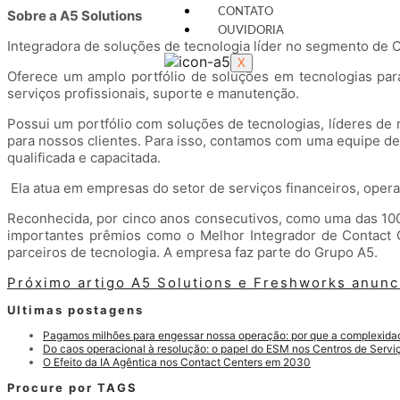
CONTATO
Sobre a A5 Solutions
OUVIDORIA
Integradora de soluções de tecnologia líder no segmento de 
X
Oferece um amplo portfólio de soluções em tecnologias para
serviços profissionais, suporte e manutenção.
Possui um portfólio com soluções de tecnologias, líderes de
para nossos clientes. Para isso, contamos com uma equipe de 
qualificada e capacitada.
Ela atua em empresas do setor de serviços financeiros, opera
Reconhecida, por cinco anos consecutivos, como uma das 10
importantes prêmios como o Melhor Integrador de Contact 
parceiros de tecnologia. A empresa faz parte do Grupo A5.
Próximo artigo
A5 Solutions e Freshworks anunc
Ultimas postagens
Pagamos milhões para engessar nossa operação: por que a complexidade
Do caos operacional à resolução: o papel do ESM nos Centros de Serv
O Efeito da IA Agêntica nos Contact Centers em 2030
Procure por TAGS