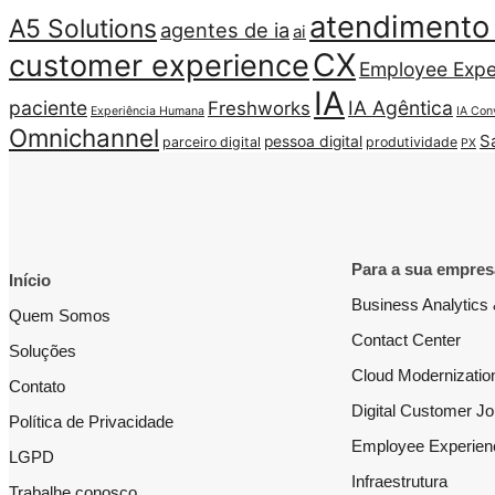
atendimento 
A5 Solutions
agentes de ia
ai
CX
customer experience
Employee Expe
IA
paciente
IA Agêntica
Freshworks
Experiência Humana
IA Con
Omnichannel
S
pessoa digital
parceiro digital
produtividade
PX
Para a sua empres
Início
Business Analytics 
Quem Somos
Contact Center
Soluções
Cloud Modernizatio
Contato
Digital Customer J
Política de Privacidade
Employee Experien
LGPD
Infraestrutura
Trabalhe conosco