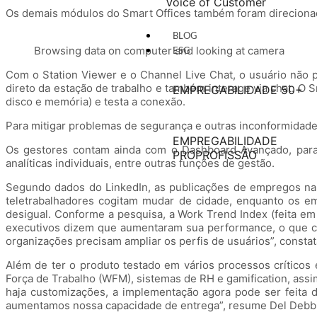
Voice of Customer
Os demais módulos do Smart Offices também foram direcionado
BLOG
Browsing data on computer and looking at camera
ESG
Com o Station Viewer e o Channel Live Chat, o usuário não 
direto da estação de trabalho e também interage via chat. 
EMPREGABILIDADE 50+
disco e memória) e testa a conexão.
Para mitigar problemas de segurança e outras inconformidade
EMPREGABILIDADE
Os gestores contam ainda com o Dashboard Avançado, para g
PROPROFISSÃO
analíticas individuais, entre outras funções de gestão.
Segundo dados do LinkedIn, as publicações de empregos na
teletrabalhadores cogitam mudar de cidade, enquanto os 
desigual. Conforme a pesquisa, a Work Trend Index (feita em
executivos dizem que aumentaram sua performance, o que cai
organizações precisam ampliar os perfis de usuários”, consta
Além de ter o produto testado em vários processos crítico
Força de Trabalho (WFM), sistemas de RH e gamification, ass
haja customizações, a implementação agora pode ser feita 
aumentamos nossa capacidade de entrega”, resume Del Debb