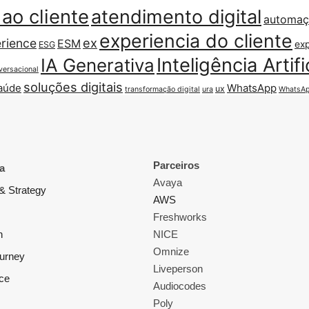
ao cliente
atendimento digital
automa
experiencia do cliente
ex
rience
ESM
exp
ESG
Inteligência Artifi
IA Generativa
versacional
soluções digitais
aúde
WhatsApp
ux
transformação digital
ura
WhatsAp
Parceiros
a
Avaya
& Strategy
AWS
Freshworks
n
NICE
Omnize
ourney
Liveperson
ce
Audiocodes
Poly