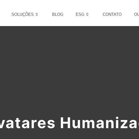
SOLUÇÕES
BLOG
ESG
CONTATO
O
vatares Humaniz