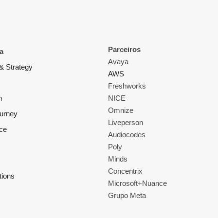
Parceiros
a
Avaya
& Strategy
AWS
Freshworks
n
NICE
Omnize
ourney
Liveperson
ce
Audiocodes
Poly
Minds
Concentrix
tions
Microsoft+Nuance
Grupo Meta