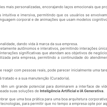
ções mais personalizadas, encorajando laços emocionais que 
 intuitiva e imersiva, permitindo que os usuários se envolvam
nguagem corporal e de animações que usam modelos cognitivos
onalidade, dando vida à marca da sua empresa.
amente autônomos e interativos, permitindo interações únicas,
interações significativas que atendam aos objetivos de negócio
ilizada pela empresa, permitindo a continuidade do atendime
 e reagir com pessoas reais, pode parecer inicialmente uma tar
 tratado e a sua manutenção (Curadoria).
têm um grande potencial para dominarem a interface de vídeo
casada suas soluções de
Inteligência Artificial e IA Generativa
.
rar que uma boa prática para uma boa arquitetura corporativa
s tecnologias, para permitir que no tempo a empresa opte por aq