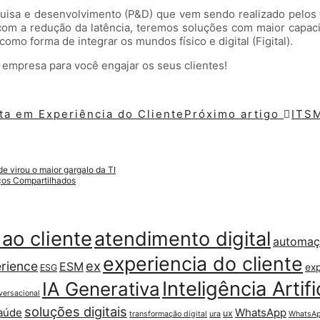
uisa e desenvolvimento (P&D) que vem sendo realizado pelos
om a redução da latência, teremos soluções com maior capaci
omo forma de integrar os mundos físico e digital (Figital).
empresa para você engajar os seus clientes!
ista em Experiência do Cliente
Próximo artigo
ITSM
 virou o maior gargalo da TI
iços Compartilhados
ao cliente
atendimento digital
automa
experiencia do cliente
ex
rience
ESM
exp
ESG
Inteligência Artifi
IA Generativa
versacional
soluções digitais
aúde
WhatsApp
ux
transformação digital
ura
WhatsAp