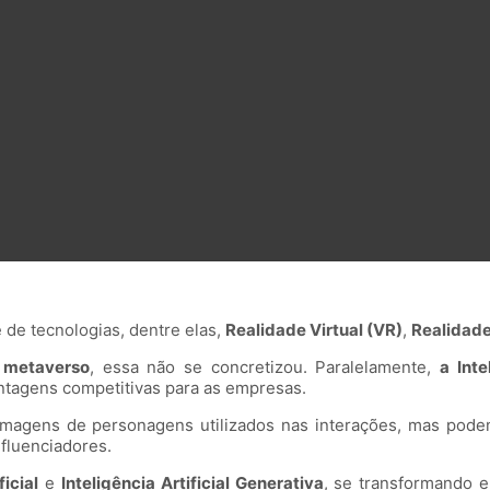
de tecnologias, dentre elas,
Realidade Virtual (VR)
,
Realidad
o
metaverso
, essa não se concretizou. Paralelamente,
a Inte
ntagens competitivas para as empresas.
magens de personagens utilizados nas interações, mas podem 
nfluenciadores.
ficial
e
Inteligência Artificial Generativa
, se transformando 