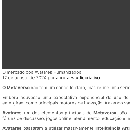
O mercado dos Avatares Humanizados
12 de agosto de 2024
por
auroraestudiocriativo
O Metaverso
não tem um conceito claro, mas reúne uma série 
Embora houvesse uma expectativa exponencial de uso d
emergiram como principais motores de inovação, trazendo va
Avatares,
um dos elementos principais do
Metaverso,
são i
fóruns de discussão, jogos online, atendimento, educação e i
Avatares
passaram a utilizar massivamente
Inteligência Arti