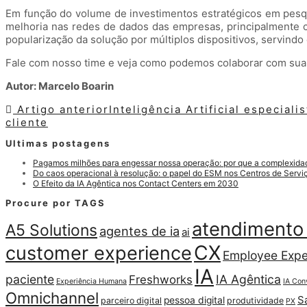
Em função do volume de investimentos estratégicos em pesq
melhoria nas redes de dados das empresas, principalmente c
popularização da solução por múltiplos dispositivos, servindo c
Fale com nosso time e veja como podemos colaborar com sua 
Autor: Marcelo Boarin
Artigo anterior
Inteligência Artificial especial
cliente
Ultimas postagens
Pagamos milhões para engessar nossa operação: por que a complexidade
Do caos operacional à resolução: o papel do ESM nos Centros de Serv
O Efeito da IA Agêntica nos Contact Centers em 2030
Procure por TAGS
atendimento 
A5 Solutions
agentes de ia
ai
CX
customer experience
Employee Expe
IA
paciente
IA Agêntica
Freshworks
Experiência Humana
IA Con
Omnichannel
S
pessoa digital
parceiro digital
produtividade
PX