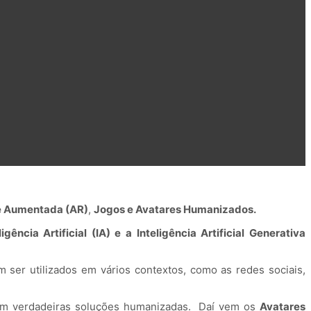
e Aumentada (AR)
,
Jogos e Avatares Humanizados.
ligência Artificial (IA) e a Inteligência Artificial Generativa
ser utilizados em vários contextos, como as redes sociais,
em verdadeiras soluções humanizadas. Daí vem os
Avatares