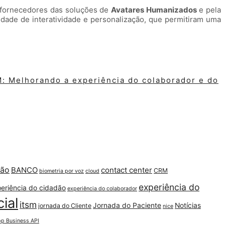
 fornecedores das soluções de
Avatares Humanizados
e pela
dade de interatividade e personalização, que permitiram uma
: Melhorando a experiência do colaborador e do
ção
BANCO
contact center
CRM
biometria por voz
cloud
experiência do
eriência do cidadão
experiência do colaborador
cial
itsm
Jornada do Paciente
Notícias
jornada do Cliente
nice
p Business API