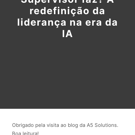
redefinição da
liderança na era da
IA
Obrigado pela visita ao blog da A5 Solutions.
Boa leitura!