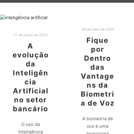
29 de maio de 2024
17 de junho de 2024
Fique
A
por
evolução
Dentro
da
das
Inteligên
Vantage
cia
ns da
Artificial
Biometri
no setor
a de Voz
bancário
A biometria de
O uso da
voz é uma
Inteligência
tecnologia