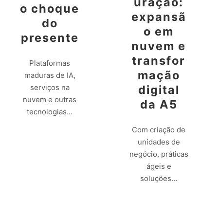
uração:
o choque
expansã
do
o em
presente
nuvem e
transfor
Plataformas
mação
maduras de IA,
digital
serviços na
nuvem e outras
da A5
tecnologias…
Com criação de
Leia mais
unidades de
negócio, práticas
ágeis e
soluções…
Leia mais