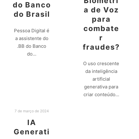
Biometri
do Banco
a de Voz
do Brasil
para
combate
Pessoa Digital é
r
a assistente do
fraudes?
.BB do Banco
do…
O uso crescente
Leia mais
da inteligência
artificial
generativa para
criar conteúdo…
Leia mais
7 de março de 2024
IA
Generati