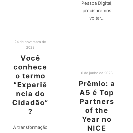
Leia mais
Pessoa Digital,
precisaremos
voltar…
Leia mais
24 de novembro de
2023
Você
conhece
6 de junho de 2023
o termo
Prêmio: a
“Experiê
A5 é Top
ncia do
Partners
Cidadão”
of the
?
Year no
NICE
A transformação