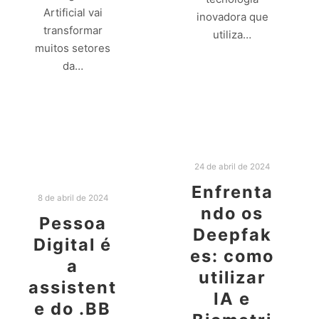
Artificial vai
inovadora que
transformar
utiliza…
muitos setores
da…
Leia mais
Leia mais
24 de abril de 2024
Enfrenta
8 de abril de 2024
ndo os
Pessoa
Deepfak
Digital é
es: como
a
utilizar
assistent
IA e
e do .BB