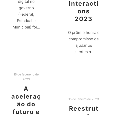
digital no
Interacti
governo
ons
(Federal,
2023
Estadual e
Municipal) foi…
O prêmio honra o
compromisso de
Leia mais
ajudar os
clientes a…
Leia mais
16 de fevereiro de
2023
A
aceleraç
15 de janeiro de 2023
ão do
Reestrut
futuro e