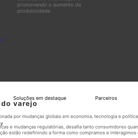
promovendo o aumento da
produtividade.
gy
Soluções em destaque
Parceiros
 do varejo
onada por mudanças globais em economia, tecnologia e política
gy
icas e mudanças regulatórias, desafia tanto consumidores qu
omação estão redefinindo a forma como compramos e interagimos