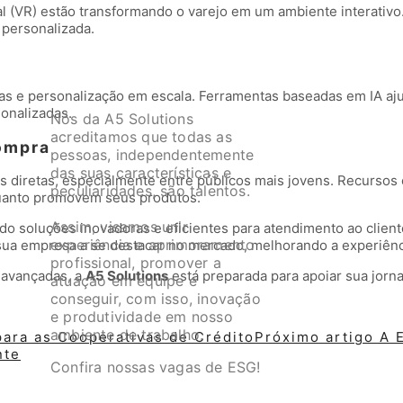
al (VR) estão transformando o varejo em um ambiente interati
 personalizada.
tivas e personalização em escala. Ferramentas baseadas em IA 
onalizadas.
Nós da A5 Solutions
acreditamos que todas as
ompra
pessoas, independentemente
das suas características e
s diretas, especialmente entre públicos mais jovens. Recurso
peculiaridades, são talentos.
uanto promovem seus produtos.
Assim, visamos unir
do soluções inovadoras e eficientes para atendimento ao clie
experiência e aprimoramento
r sua empresa a se destacar no mercado, melhorando a experiênc
profissional, promover a
s avançadas, a
A5 Solutions
está preparada para apoiar sua jorn
atuação em equipe e
conseguir, com isso, inovação
e produtividade em nosso
ambiente de trabalho.
para as Cooperativas de Crédito
Próximo artigo
A 
nte
Confira nossas vagas de ESG!