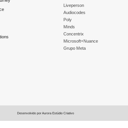
ourney
Liveperson
ce
Audiocodes
Poly
Minds
Concentrix
tions
Microsoft+Nuance
Grupo Meta
Desenvolvido por
Aurora Estúdio Criativo