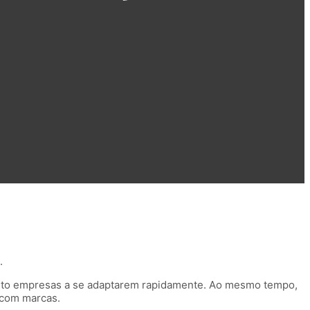
.
anto empresas a se adaptarem rapidamente. Ao mesmo tempo,
 com marcas.