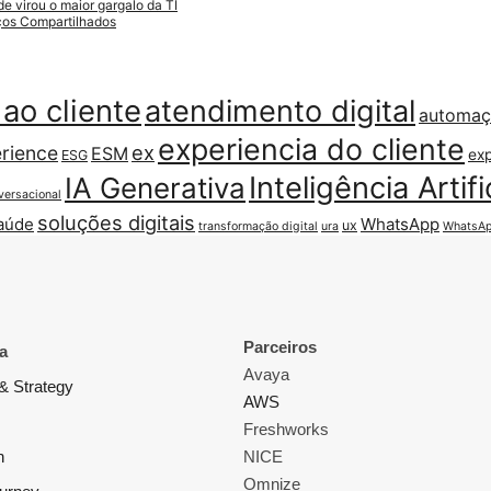
 virou o maior gargalo da TI
iços Compartilhados
ao cliente
atendimento digital
automa
experiencia do cliente
ex
rience
ESM
exp
ESG
Inteligência Artifi
IA Generativa
versacional
soluções digitais
aúde
WhatsApp
ux
transformação digital
ura
WhatsAp
Parceiros
a
Avaya
& Strategy
AWS
Freshworks
n
NICE
Omnize