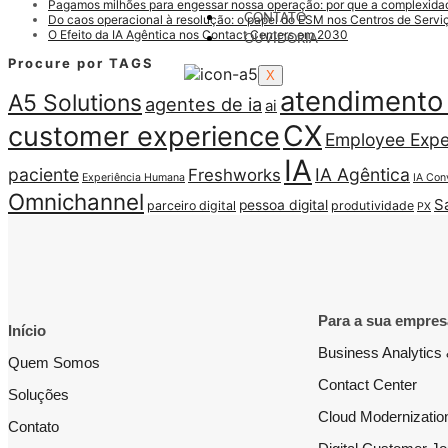
Pagamos milhões para engessar nossa operação: por que a complexidade
CONTATO
Do caos operacional à resolução: o papel do ESM nos Centros de Serv
O Efeito da IA Agêntica nos Contact Centers em 2030
OUVIDORIA
Procure por TAGS
X
atendimento 
A5 Solutions
agentes de ia
ai
CX
customer experience
Employee Expe
IA
paciente
IA Agêntica
Freshworks
Experiência Humana
IA Con
Omnichannel
S
pessoa digital
parceiro digital
produtividade
PX
Para a sua empres
Início
Business Analytics 
Quem Somos
Contact Center
Soluções
Cloud Modernizatio
Contato