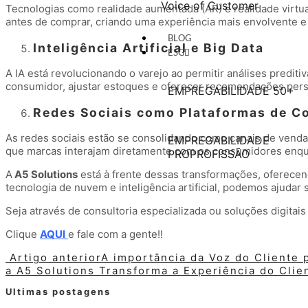
Voice of Customer
Tecnologias como realidade aumentada (AR) e realidade virtu
antes de comprar, criando uma experiência mais envolvente e
BLOG
Inteligência Artificial e Big Data
ESG
A IA está revolucionando o varejo ao permitir análises predi
consumidor, ajustar estoques e oferecer recomendações pers
EMPREGABILIDADE 50+
Redes Sociais como Plataformas de C
As redes sociais estão se consolidando como canais de venda
EMPREGABILIDADE
que marcas interajam diretamente com os consumidores enq
PROPROFISSÃO
A
A5 Solutions
está à frente dessas transformações, oferecen
tecnologia de nuvem e inteligência artificial, podemos ajuda
Seja através de consultoria especializada ou soluções digitai
Clique
AQUI
e fale com a gente!!
Artigo anterior
A importância da Voz do Cliente 
a A5 Solutions Transforma a Experiência do Clie
Ultimas postagens