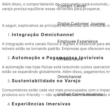
Além disso, o comportamento do consumidor está evoluindo, c
Contact Center
varejo precisa equilibrar essas vertentes para prosperar.
Digital Customer Journey
A seguir, exploramos as principais tendências que moldarão o 
Integração Omnichannel
Employee Experience
A integração entre canais físicos e digitais é essencial para
móveis estão se tornando padrão. Empresas que oferecem expe
Automação e Pagamentos Invisíveis
Infraestrutura
A automação nas lojas físicas está reduzindo custos operaci
estão se expandindo globalmente. Além disso, pagamentos inv
Omnichannel
Sustentabilidade no Varejo
Consumidores estão cada vez mais preocupados com o impacto
Unified Communications
produtos eco-friendly — não apenas atendem à demanda do 
Experiências Imersivas