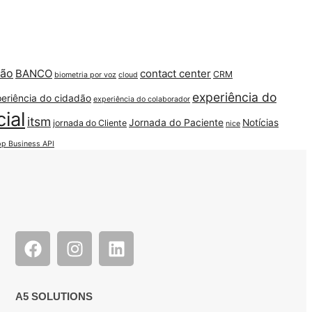
ção
BANCO
contact center
CRM
biometria por voz
cloud
experiência do
eriência do cidadão
experiência do colaborador
cial
itsm
Jornada do Paciente
Notícias
jornada do Cliente
nice
p Business API
A5 SOLUTIONS