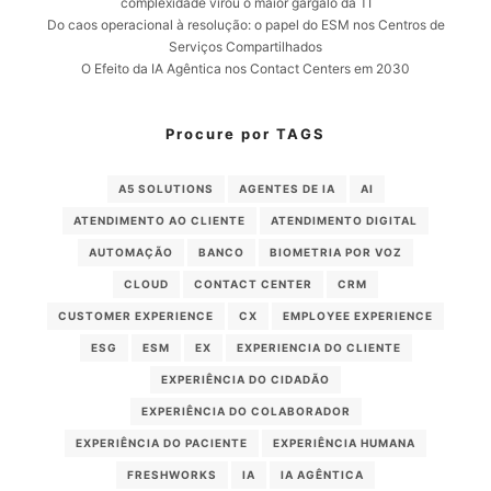
complexidade virou o maior gargalo da TI
Do caos operacional à resolução: o papel do ESM nos Centros de
Serviços Compartilhados
O Efeito da IA Agêntica nos Contact Centers em 2030
Procure por TAGS
A5 SOLUTIONS
AGENTES DE IA
AI
ATENDIMENTO AO CLIENTE
ATENDIMENTO DIGITAL
AUTOMAÇÃO
BANCO
BIOMETRIA POR VOZ
CLOUD
CONTACT CENTER
CRM
CUSTOMER EXPERIENCE
CX
EMPLOYEE EXPERIENCE
ESG
ESM
EX
EXPERIENCIA DO CLIENTE
EXPERIÊNCIA DO CIDADÃO
EXPERIÊNCIA DO COLABORADOR
EXPERIÊNCIA DO PACIENTE
EXPERIÊNCIA HUMANA
FRESHWORKS
IA
IA AGÊNTICA