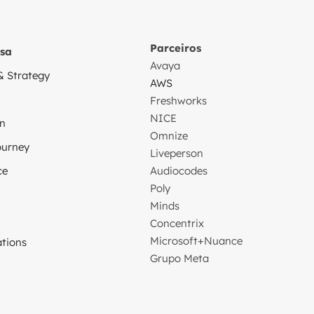
Parceiros
sa
Avaya
& Strategy
AWS
Freshworks
NICE
on
Omnize
ourney
Liveperson
ce
Audiocodes
Poly
Minds
Concentrix
Microsoft+Nuance
tions
Grupo Meta