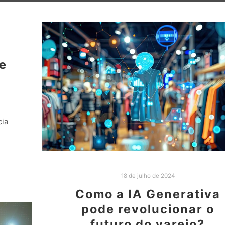
e
cia
18 de julho de 2024
Como a IA Generativa
pode revolucionar o
futuro do varejo?