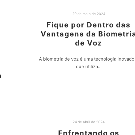
29 de maio de 2024
Fique por Dentro das
Vantagens da Biometri
de Voz
A biometria de voz é uma tecnologia inovado
que utiliza…
s
Leia mais
o
24 de abril de 2024
Enfrentando os