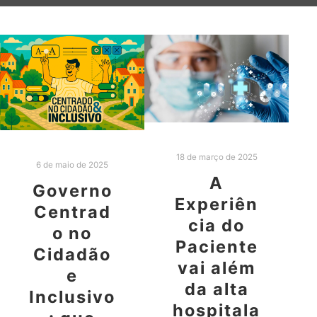
18 de março de 2025
6 de maio de 2025
A
Governo
Experiên
Centrad
cia do
o no
Paciente
Cidadão
vai além
e
da alta
Inclusivo
hospitala