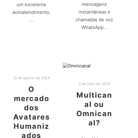
mensagens
um excelente
instantâneas e
autoatendimento.
chamadas de voz
…
WhatsApp…
Leia mais
Leia mais
12 de agosto de 2024
2 de julho de 2024
O
Multican
mercado
al ou
dos
Omnican
Avatares
al?
Humaniz
ados