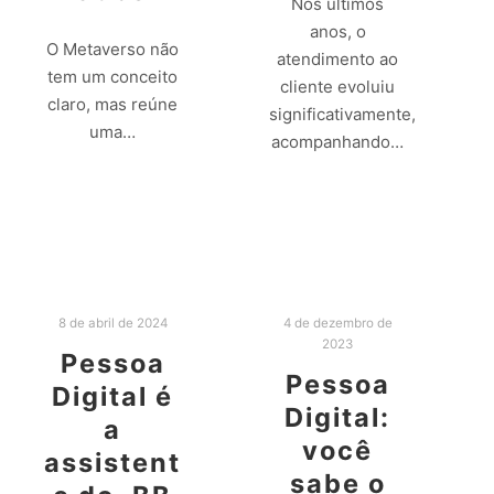
Nos últimos
anos, o
O Metaverso não
atendimento ao
tem um conceito
cliente evoluiu
claro, mas reúne
significativamente,
uma…
acompanhando…
Leia mais
Leia mais
8 de abril de 2024
4 de dezembro de
2023
Pessoa
Pessoa
Digital é
Digital:
a
você
assistent
sabe o