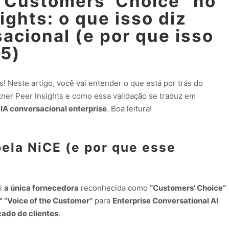
“Customers’ Choice” no
ights: o que isso diz
acional (e por que isso
A5)
s! Neste artigo, você vai entender o que está por trás do
ner Peer Insights e como essa validação se traduz em
e
IA conversacional enterprise
. Boa leitura!
pela NiCE (e por que esse
i
a única fornecedora
reconhecida como
“Customers’ Choice”
™ “Voice of the Customer”
para
Enterprise Conversational AI
cado de clientes
.