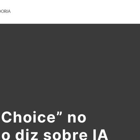
DORIA
 Choice” no
so diz sobre IA