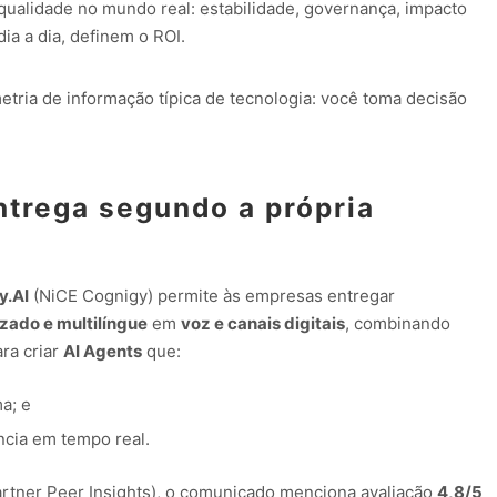
 qualidade no mundo real: estabilidade, governança, impacto
ia a dia, definem o ROI.
etria de informação típica de tecnologia: você toma decisão
ntrega segundo a própria
y.AI
(NiCE Cognigy) permite às empresas entregar
zado e multilíngue
em
voz e canais digitais
, combinando
ra criar
AI Agents
que:
a; e
cia em tempo real.
tner Peer Insights), o comunicado menciona avaliação
4,8/5