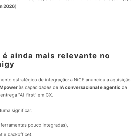
an 2026
).
 é ainda mais relevante no
nigy
nto estratégico de integração: a NiCE anunciou a aquisição
 Mpower
às capacidades de
IA conversacional e agentic
da
entrega “AI-first” em CX.
uma significar:
 ferramentas pouco integradas),
t e backoffice),