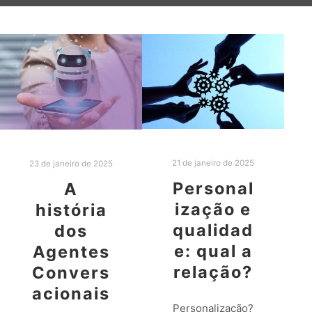
21 de janeiro de 2025
23 de janeiro de 2025
Personal
A
ização e
história
qualidad
dos
e: qual a
Agentes
relação?
Convers
acionais
Personalização?