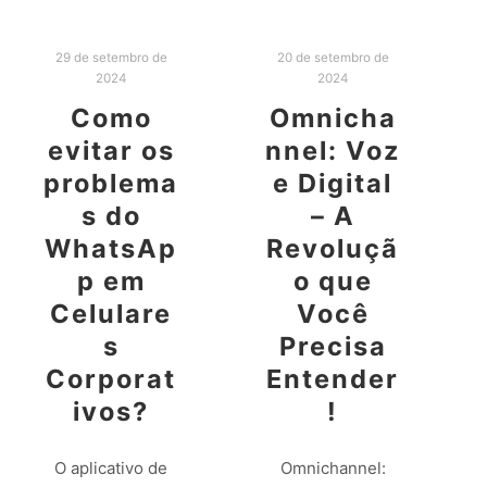
29 de setembro de
20 de setembro de
2024
2024
Como
Omnicha
evitar os
nnel: Voz
problema
e Digital
s do
– A
WhatsAp
Revoluçã
p em
o que
Celulare
Você
s
Precisa
Corporat
Entender
ivos?
!
O aplicativo de
Omnichannel: