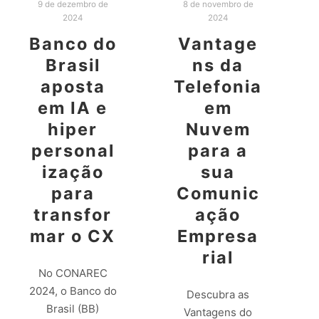
9 de dezembro de
8 de novembro de
2024
2024
Banco do
Vantage
Brasil
ns da
aposta
Telefonia
em IA e
em
hiper
Nuvem
personal
para a
ização
sua
para
Comunic
transfor
ação
mar o CX
Empresa
rial
No CONAREC
2024, o Banco do
Descubra as
Brasil (BB)
Vantagens do