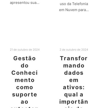
apresentou sua…
uso da Telefonia
em Nuvem para…
Leia mais
Leia mais
21 de outubro de 2024
2 de outubro de 2024
Gestão
Transfor
do
mando
Conheci
dados
mento
em
como
ativos:
suporte
qual a
ao
importân