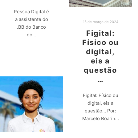
Pessoa Digital é
a assistente do
15 de março de 2024
.BB do Banco
Figital:
do…
Físico ou
digital,
Leia mais
eis a
questão
…
Figital: Físico ou
digital, eis a
questão… Por:
Marcelo Boarin…
Leia mais