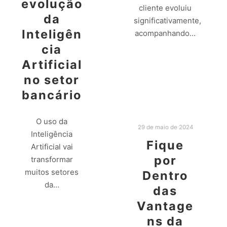
evolução
cliente evoluiu
da
significativamente,
Inteligên
acompanhando…
cia
Leia mais
Artificial
no setor
bancário
O uso da
29 de maio de 2024
Inteligência
Fique
Artificial vai
por
transformar
muitos setores
Dentro
da…
das
Vantage
Leia mais
ns da