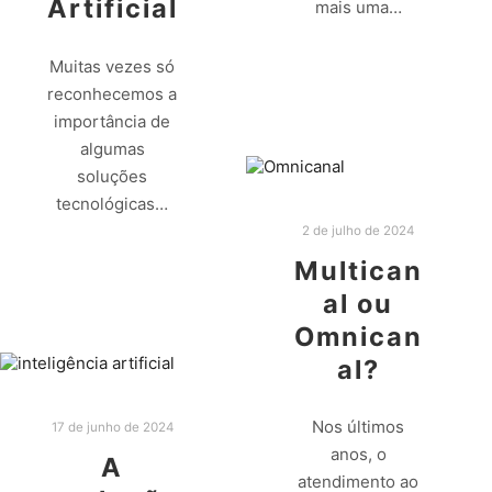
Artificial
mais uma…
Leia mais
Muitas vezes só
reconhecemos a
importância de
algumas
soluções
tecnológicas…
2 de julho de 2024
Leia mais
Multican
al ou
Omnican
al?
Nos últimos
17 de junho de 2024
anos, o
A
atendimento ao