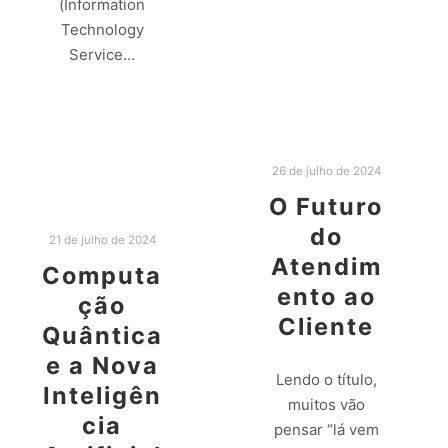
(Information
Technology
Leia mais
Service…
Leia mais
26 de julho de 2024
O Futuro
do
21 de julho de 2024
Atendim
Computa
ento ao
ção
Cliente
Quântica
e a Nova
Lendo o título,
Inteligên
muitos vão
cia
pensar “lá vem