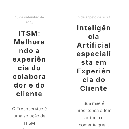
15 de setembro de
5 de agosto de 2024
2024
Inteligên
ITSM:
cia
Melhora
Artificial
ndo a
especiali
experiên
sta em
cia do
Experiên
colabora
cia do
dor e do
Cliente
cliente
Sua mãe é
O Freshservice é
hipertensa e tem
uma solução de
arritmia e
ITSM
comenta que…