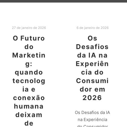
27 de janeiro de 2026
6 de janeiro de 2026
O Futuro
Os
do
Desafios
Marketin
da IA na
g:
Experiên
quando
cia do
tecnolog
Consumi
ia e
dor em
conexão
2026
humana
Os Desafios da IA
deixam
na Experiência
de
do Consumidor