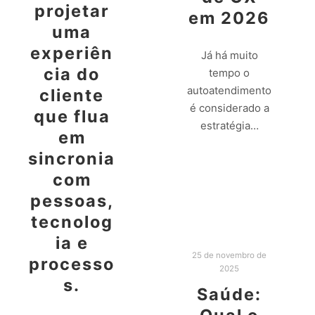
projetar
em 2026
uma
experiên
Já há muito
cia do
tempo o
autoatendimento
cliente
é considerado a
que flua
estratégia…
em
sincronia
Leia mais
com
pessoas,
tecnolog
ia e
25 de novembro de
processo
2025
s.
Saúde: