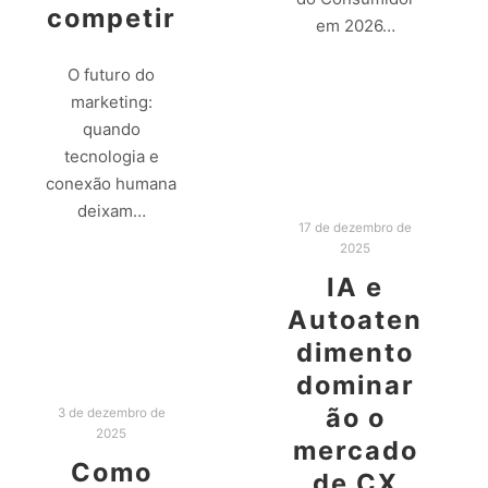
competir
em 2026…
O futuro do
Leia mais
marketing:
quando
tecnologia e
conexão humana
deixam…
17 de dezembro de
2025
Leia mais
IA e
Autoaten
dimento
dominar
ão o
3 de dezembro de
2025
mercado
Como
de CX