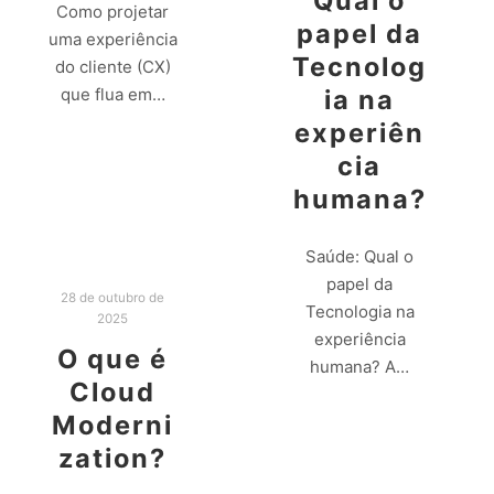
Qual o
Como projetar
papel da
uma experiência
Tecnolog
do cliente (CX)
que flua em…
ia na
experiên
Leia mais
cia
humana?
Saúde: Qual o
papel da
28 de outubro de
Tecnologia na
2025
experiência
O que é
humana? A…
Cloud
Moderni
Leia mais
zation?