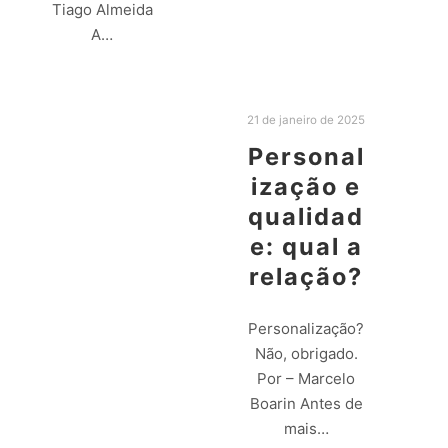
Leia mais
Tiago Almeida
A…
Leia mais
21 de janeiro de 2025
Personal
ização e
qualidad
e: qual a
relação?
Personalização?
Não, obrigado.
Por – Marcelo
Boarin Antes de
mais…