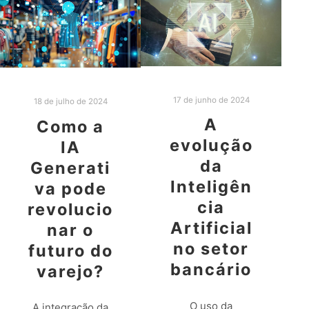
17 de junho de 2024
18 de julho de 2024
A
Como a
evolução
IA
da
Generati
Inteligên
va pode
cia
revolucio
Artificial
nar o
no setor
futuro do
bancário
varejo?
O uso da
A integração da