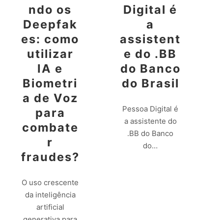
ndo os
Digital é
Deepfak
a
es: como
assistent
utilizar
e do .BB
IA e
do Banco
Biometri
do Brasil
a de Voz
Pessoa Digital é
para
a assistente do
combate
.BB do Banco
r
do…
fraudes?
Leia mais
O uso crescente
da inteligência
artificial
generativa para