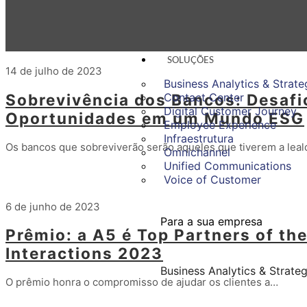
SOLUÇÕES
14 de julho de 2023
Business Analytics & Strate
Sobrevivência dos Bancos: Desafi
Contact Center
Digital Customer Journey
Oportunidades em um Mundo ESG
Employee Experience
Infraestrutura
Os bancos que sobreviverão serão aqueles que tiverem a lea
Omnichannel
Unified Communications
Leia mais
Voice of Customer
6 de junho de 2023
Para a sua empresa
Prêmio: a A5 é Top Partners of th
Interactions 2023
Business Analytics & Strate
O prêmio honra o compromisso de ajudar os clientes a…
Leia mais