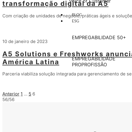
Voice of Customer
transformação digital da A5
Com criação de unidades de negócio, práticas ágeis e soluçõ
BLOG
ESG
Leia mais
EMPREGABILIDADE 50+
10 de janeiro de 2023
A5 Solutions e Freshworks anunci
EMPREGABILIDADE
América Latina
PROPROFISSÃO
Parceria viabiliza solução integrada para gerenciamento de 
Leia mais
Anterior
1
…
5
6
56/56