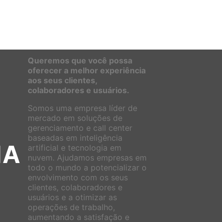
Queremos que você possa
oferecer a melhor experiência
aos seus
clientes,
colaboradores e usuários
.
Somos uma empresa líder de
mercado em soluções de
gerenciamento e call center
baseadas em inteligência
IA
artificial e tecnologia em
nuvem. Ajudamos empresas em
todo o mundo a potencializar o
envolvimento com os seus
clientes, colaboradores e
usuários e a otimizar as
operações de trabalho,
aumentando a satisfação e