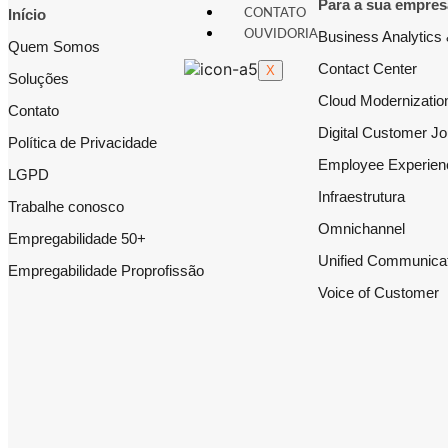
Para a sua empres
Início
CONTATO
OUVIDORIA
Business Analytics 
Quem Somos
Contact Center
X
Soluções
Cloud Modernizatio
Contato
Digital Customer J
Política de Privacidade
Employee Experien
LGPD
Infraestrutura
Trabalhe conosco
Omnichannel
Empregabilidade 50+
Unified Communica
Empregabilidade Proprofissão
Voice of Customer