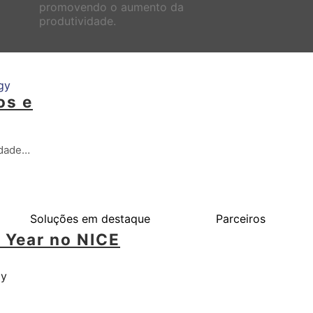
promovendo o aumento da
produtividade.
gy
os e
ldade…
Soluções em destaque
Parceiros
e Year no NICE
gy