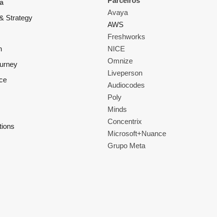
Parceiros
a
Avaya
& Strategy
AWS
Freshworks
n
NICE
Omnize
ourney
Liveperson
ce
Audiocodes
Poly
Minds
Concentrix
tions
Microsoft+Nuance
Grupo Meta