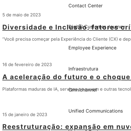
Contact Center
5 de maio de 2023
Diversidade e Inclusão, fatores cr
Digital Customer Journey
“Você precisa começar pela Experiência do Cliente (CX) e de
Employee Experience
Leia mais
16 de fevereiro de 2023
Infraestrutura
A aceleração do futuro e o choque
Plataformas maduras de IA, serviços na nuvem e outras tecno
Omnichannel
Leia mais
Unified Communications
15 de janeiro de 2023
Reestruturação: expansão em nu