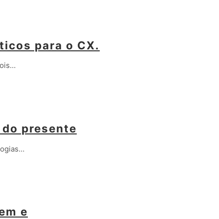
íticos para o CX.
pois…
 do presente
logias…
vem e