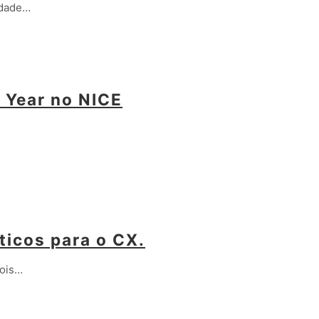
ldade…
e Year no NICE
íticos para o CX.
pois…