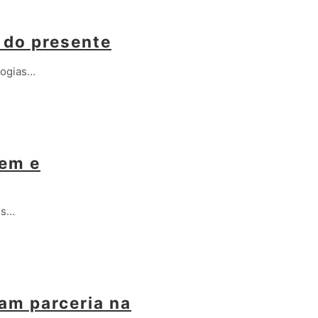
 do presente
logias…
vem e
es…
am parceria na