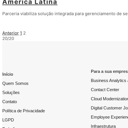
América Latina
Parceria viabiliza solução integrada para gerenciamento de 
Leia mais
Anterior
1
2
20/20
Para a sua empres
Início
Business Analytics 
Quem Somos
Contact Center
Soluções
Cloud Modernizatio
Contato
Digital Customer J
Política de Privacidade
Employee Experien
LGPD
Infraestrutura