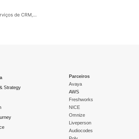
serviços de CRM,…
Parceiros
a
Avaya
& Strategy
AWS
Freshworks
n
NICE
Omnize
ourney
Liveperson
ce
Audiocodes
Poly