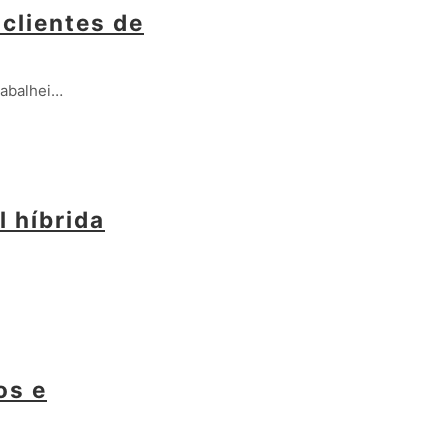
clientes de
rabalhei…
l híbrida
os e